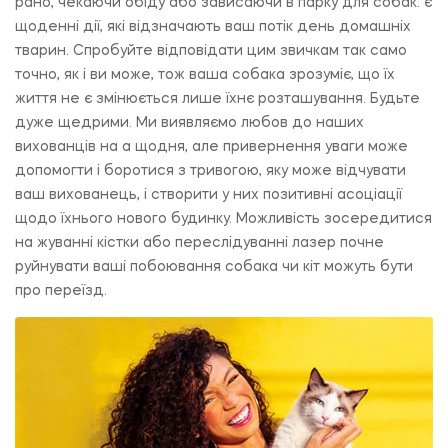
рано, чекаючи обіду або зависаючи в парку для собак: є
щоденні дії, які відзначають ваш потік день домашніх
тварин. Спробуйте відповідати цим звичкам так само
точно, як і ви може, тож ваша собака зрозуміє, що їх
життя не є змінюється лише їхнє розташування. Будьте
дуже щедрими. Ми виявляємо любов до наших
вихованців на a щодня, але привернення уваги може
допомогти і боротися з тривогою, яку може відчувати
ваш вихованець, і створити у них позитивні асоціації
щодо їхнього нового будинку. Можливість зосередитися
на жуванні кістки або переслідуванні лазер почне
руйнувати ваші побоювання собака чи кіт можуть бути
про переїзд.