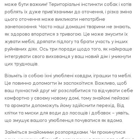
може бути важким! Територіальні інстинкти собак і котів
роблять їх дуже прив’язаними до оточення, і різка зміна
цього оточення може викликати непотрібне
занепокоєння. Часто наші домашні тварини не знають,
як здорово впоратися з тривогою. Це може змусити їх
жувати меблі, дряпати підлогу та брати участь у інших
руйнівних діях. Ось три поради щодо того, як найкраще
інтегрувати свого вихованця у ваш новий дім і уникнути
цих труднощів.
Візьміть із собою їхні улюблені ковдри, іграшки та меблі.
Це повинно допомогти їм заспокоїтися. Важливо, щоб
ваш пухнастий друг міг розслабитися та відчувати себе
комфортно у своєму новому домі, тому знайомі пейзажі
та аромати допоможуть йому здійснити перехід. Від
клітки та миски для води до ласощів і добавок – уявіть,
що змушує вашого улюбленця почуватися як вдома.
Займіться знайомими розпорядками. Чи прокинутися