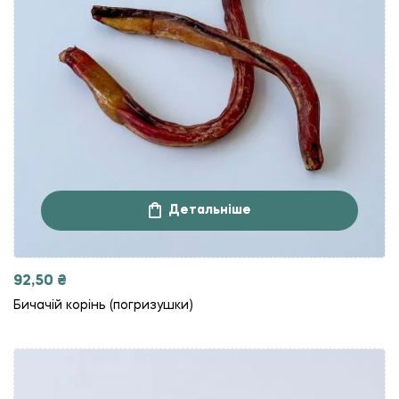
Детальніше
92,50
₴
Бичачій корінь (погризушки)