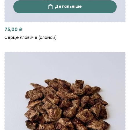
Детальніше
75,00
₴
Серце яловиче (слайси)