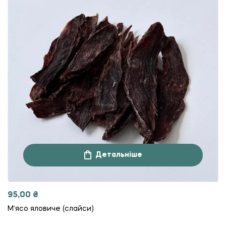
Детальніше
95,00
₴
Мʼясо яловиче (слайси)