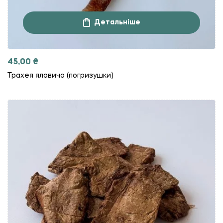
Детальніше
45,00
₴
Трахея яловича (погризушки)