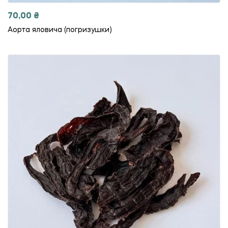
70,00
₴
Аорта яловича (погризушки)