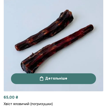
Детальніше
65,00
₴
Хвіст яловичий (погризушки)